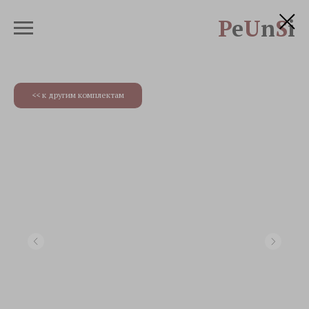
P
e
U
n
S
i
<< к другим комплектам