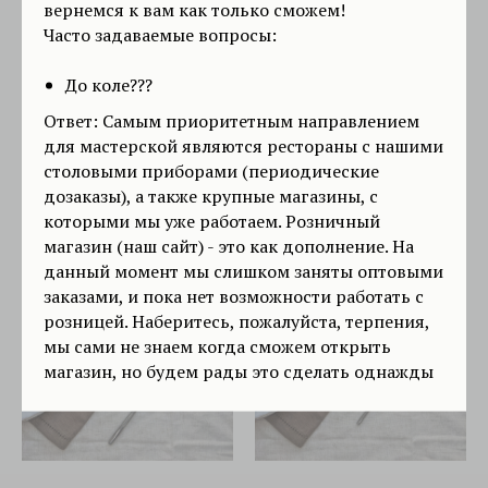
вернемся к вам как только сможем!
Часто задаваемые вопросы:
До коле???
Ответ: Самым приоритетным направлением
для мастерской являются рестораны с нашими
столовыми приборами (периодические
Столовая ложка Country
Чайная ложка Country
дозаказы), а также крупные магазины, с
900
р.
780
р.
/
1 pc
/
1 pc
которыми мы уже работаем. Розничный
магазин (наш сайт) - это как дополнение. На
В корзину
В корзину
данный момент мы слишком заняты оптовыми
заказами, и пока нет возможности работать с
розницей. Наберитесь, пожалуйста, терпения,
мы сами не знаем когда сможем открыть
магазин, но будем рады это сделать однажды